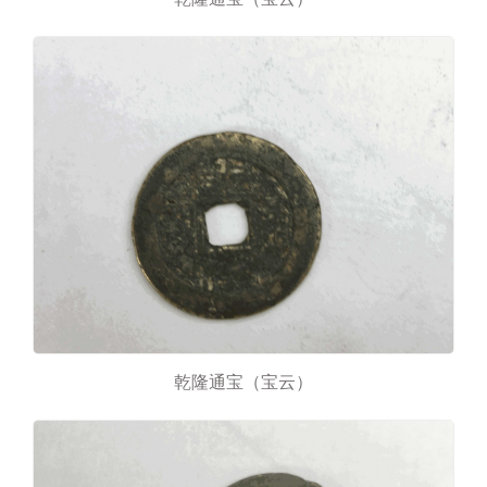
乾隆通宝（宝云）