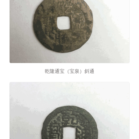
乾隆通宝（宝泉）斜通