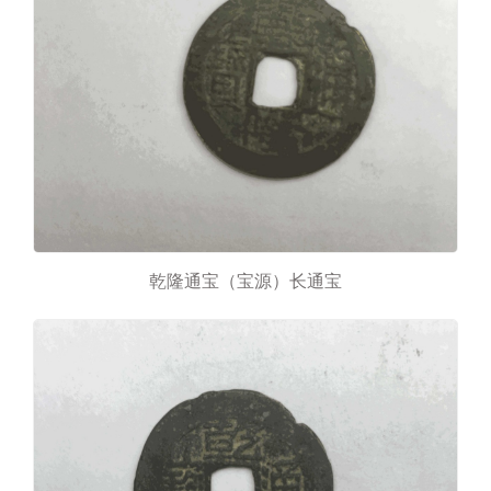
乾隆通宝（宝源）长通宝