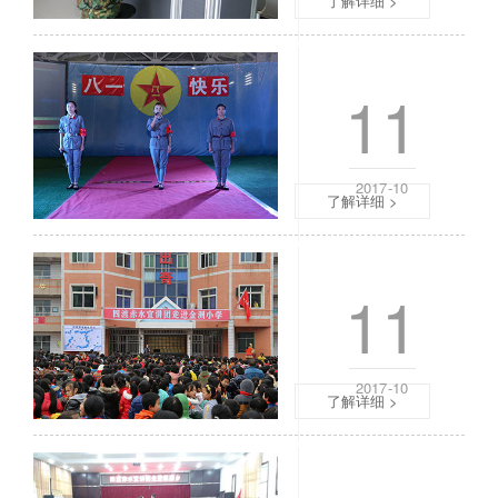
了解详细 >
3
参
、
观
进乡村一
2
，
11
、
我
1
是
，
习
”
水
2017-10
在
县
了解详细 >
职
东
院
皇
进乡村二
两
一
千
11
小
多
六
名
年
新
级
生
2017-10
二
了解详细 >
齐
班
声
的
大
进乡村三
讲
喊
解