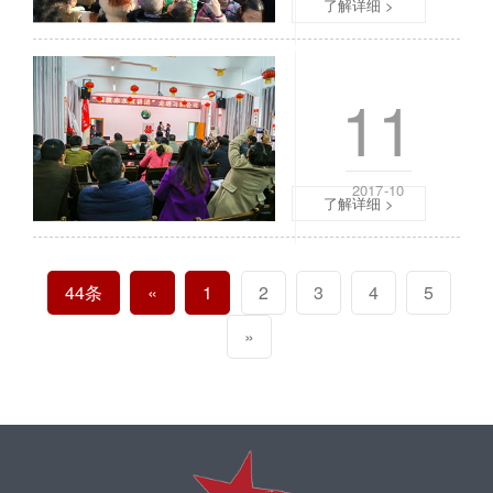
“
当
了解详细 >
开
年
学
红
进社区一
第
军
11
一
四
课
渡
”
赤
红
水
2017-10
色
…
了解详细 >
文
…
化
在
进
中
44条
«
1
2
校
3
4
5
央
园
红
»
”
军
活
四
动
渡
正
赤
式
水
启
电
动
子