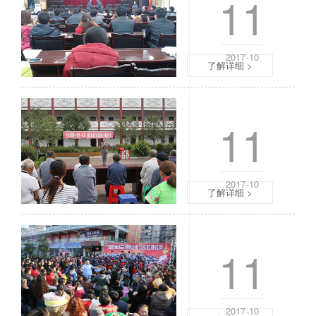
11
的
员
倒
刘
计
欣
时
果
2017-10
了解详细 >
中
，
，
接
“
下
进乡村四
四
来
11
渡
，
赤
由
水
我
出
来
2017-10
奇
了解详细 >
为
兵
叔
”
叔
进乡村五
展
、
11
览
阿
开
姨
展
讲
暨
解
2017-10