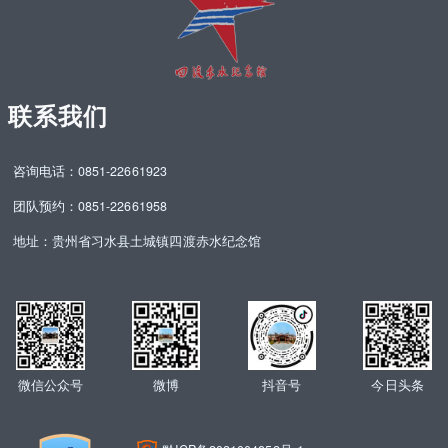
。
动
9
态
月
地
9
图
日
前
联系我们
，
，
恰
刘
逢
咨询电话：0851-22661923
欣
毛
果
团队预约：0851-22661958
泽
对
东
着
地址：贵州省习水县土城镇四渡赤水纪念馆
主
红
席
蓝
逝
两
世
色
4
动
3
态
微信公众号
微博
抖音号
今日头条
周
演
年
示
纪
地