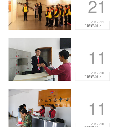
21
时
叔
许
叔
，
、
遵
阿
2017-11
了解详细 >
义
姨
职
，
院
大
自愿者之家二
体
家
11
育
好
馆
！
内
欢
气
迎
2017-10
氛
了解详细 >
来
热
到
烈
四
自愿者之家三
，
渡
11
“
赤
5
水
、
纪
4
念
2017-10
、
馆