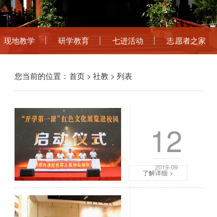
现地教学
研学教育
七进活动
志愿者之家
您当前的位置：
首页
>
社教
> 列表
四渡赤水故事为遵
12
9
月
9
日
2019-09
了解详细 >
上
午
1
四渡赤水纪念馆来
0