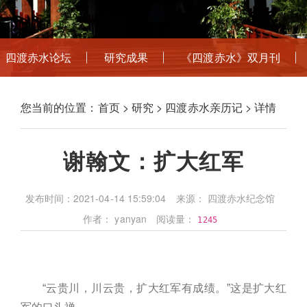
四渡赤水论坛
研究成果
《四渡赤水》双月刊
您当前的位置：
首页
>
研究
>
四渡赤水亲历记
> 详情
谢翰文：扩大红军
发布时间：2021-04-14 15:59:04
来源： 四渡赤水纪念馆
作者： yanyan
阅读量：
1245
“云贵川，川云贵，扩大红军有成绩。”这是扩大红