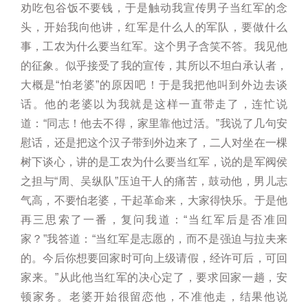
劝吃包谷饭不要钱，于是触动我宣传男子当红军的念
头，开始我向他讲，红军是什么人的军队，要做什么
事，工农为什么要当红军。这个男子含笑不答。我见他
的征象。似乎接受了我的宣传，其所以不坦白承认者，
大概是“怕老婆”的原因吧！于是我把他叫到外边去谈
话。他的老婆以为我就是这样一直带走了，连忙说
道：“同志！他去不得，家里靠他过活。”我说了几句安
慰话，还是把这个汉子带到外边来了，二人对坐在一棵
树下谈心，讲的是工农为什么要当红军，说的是军阀侯
之担与“周、吴纵队”压迫干人的痛苦，鼓动他，男儿志
气高，不要怕老婆，干起革命来，大家得快乐。于是他
再三思索了一番，复问我道：“当红军后是否准回
家？”我答道：“当红军是志愿的，而不是强迫与拉夫来
的。今后你想要回家时可向上级请假，经许可后，可回
家来。”从此他当红军的决心定了，要求回家一趟，安
顿家务。老婆开始很留恋他，不准他走，结果他说