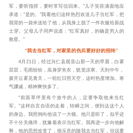
军，要听指挥，要时常写信回来。”儿子笑容满面地应
承道：“是的。”我看他们这样热烈欢送儿子当红军，把
我背的一袋米送给了他，从我身上脱了一件衣服给新战
士穿。父母儿子同声说道：“红军真好，的确是穷人的
救星。”
“我去当红军，对家里的伤兵要好好的招待”
4月21日，经过兴仁县观音山那一天的早晨，白雾
层层，毛雨纷纷，虽身穿夹衣，犹觉凉寒。天到中午，
拨开云雾见青天，一轮红日照天空，这时热度增加。寒
气骤减，精神爽快多了。
“前面草坪里有个放牛的人，定要争取他来当红
军。”这样自言自语的走着，转瞬之间，便到达这个人
的身边。我照例向他说了一大顿。他只是听了，似乎还
不十分关痛痒，犹豫着表示当红军。我再进一步向他解
释，他的思想改变了，很乐意的随我去当红军，但说要