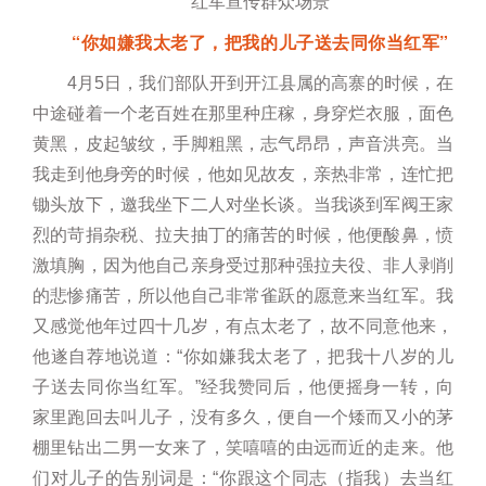
红军宣传群众场景
“你如嫌我太老了，把我的儿子送去同你当红军”
4月5日，我们部队开到开江县属的高寨的时候，在
中途碰着一个老百姓在那里种庄稼，身穿烂衣服，面色
黄黑，皮起皱纹，手脚粗黑，志气昂昂，声音洪亮。当
我走到他身旁的时候，他如见故友，亲热非常，连忙把
锄头放下，邀我坐下二人对坐长谈。当我谈到军阀王家
烈的苛捐杂税、拉夫抽丁的痛苦的时候，他便酸鼻，愤
激填胸，因为他自己亲身受过那种强拉夫役、非人剥削
的悲惨痛苦，所以他自己非常雀跃的愿意来当红军。我
又感觉他年过四十几岁，有点太老了，故不同意他来，
他遂自荐地说道：“你如嫌我太老了，把我十八岁的儿
子送去同你当红军。”经我赞同后，他便摇身一转，向
家里跑回去叫儿子，没有多久，便自一个矮而又小的茅
棚里钻出二男一女来了，笑嘻嘻的由远而近的走来。他
们对儿子的告别词是：“你跟这个同志（指我）去当红