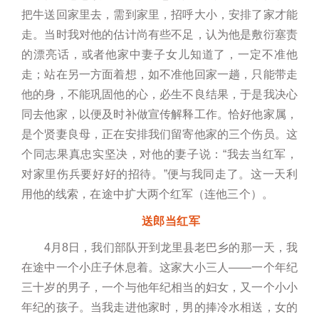
把牛送回家里去，需到家里，招呼大小，安排了家才能
走。当时我对他的估计尚有些不足，认为他是敷衍塞责
的漂亮话，或者他家中妻子女儿知道了，一定不准他
走；站在另一方面着想，如不准他回家一趟，只能带走
他的身，不能巩固他的心，必生不良结果，于是我决心
同去他家，以便及时补做宣传解释工作。恰好他家属，
是个贤妻良母，正在安排我们留寄他家的三个伤员。这
个同志果真忠实坚决，对他的妻子说：“我去当红军，
对家里伤兵要好好的招待。”便与我同走了。这一天利
用他的线索，在途中扩大两个红军（连他三个）。
送郎当红军
4月8日，我们部队开到龙里县老巴乡的那一天，我
在途中一个小庄子休息着。这家大小三人——一个年纪
三十岁的男子，一个与他年纪相当的妇女，又一个小小
年纪的孩子。当我走进他家时，男的捧冷水相送，女的