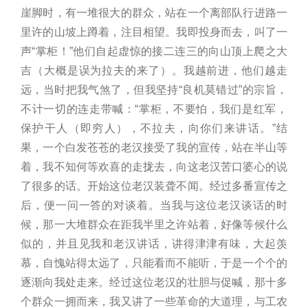
崖脚时，有一堆很大的群众，站在一个离部队行进路一
里许的山坡上蹲着，注目相望。我即投身而去，叫了一
声“掌柜！”他们自起虚惊的接二连三的向山顶上爬之大
吉（大概是误为拉夫的来了）。我越前进，他们越走
远，当时把我气煞了，但我坚持“良机莫错过”的宗旨，
不计一切的连走带喊：“掌柜，不要怕，我们是红军，
保护干人（即穷人），不拉夫，向你们来讲话。”结
果，一个白发苍苍的老汉接受了我的宣传，站在半山等
着，我不知何等欢喜的走拢去，向这老汉苦口婆心的说
了很多的话。开始这位老汉装聋不闻。经过多番宣传之
后，便一问一答的对谈着。当我与这位老汉谈话的时
候，那一大堆群众在距我半里之许站着，好像等候什么
似的，并且见我和老汉讲话，讲得津津有味，大起羡
慕，自愧站得太远了，只能看而不能听，于是一个个的
逐渐向我处走来。经过这位老汉的壮胆与促喊，那十多
个群众一拥而来，我又讲了一些革命的大道理，与工农