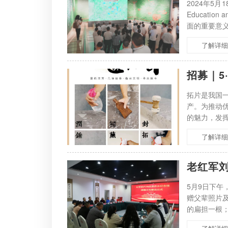
2024年5
Educati
面的重要意
功能，围绕国
了解详细
招募｜5
拓片是我国
产。为推动
的魅力，发
承拓片文化
了解详细
老红军
5月9日下
赠父辈照片
的扁担一根
发收藏证书