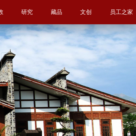
教
研究
藏品
文创
员工之家