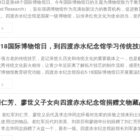
月18日是第48个国际博物馆日。今年国际博物馆日的主题为博物馆致力于教育和研
on and Research），旨在强调博物馆作为充满创新活力的教育机构，
义。四渡赤水纪念馆是国家一级博物馆，以传承红色文化为使命担当，发
际博物馆日主题，策划了5·18国际博
 >
·18国际博物馆日，到四渡赤水纪念馆学习传统
一项古老的传统技艺，是记录悠久历史和传统文化的重要载体之一，也是
优秀传统文化薪火相传，让青少年近距离了解拓片技艺的制作流程，感受
挥博物馆教育研究功能，四渡赤水纪念馆拟在5·18国际博物馆日开展重温
为主题的社教活动。诚邀您与家人前来
 >
刘仁芳、廖世义子女向四渡赤水纪念馆捐赠文物藏
午，老红军刘仁芳、廖世义后代及李志华同志怀着对先辈的崇敬之情来到土
及使用过的物品。老红军后代刘崇英、刘崇芬和廖德华分别捐赠了刘仁芳
；李志华同志捐赠了火盆一个，蓑衣一领。四渡赤水纪念馆副馆长刘军参
，四渡赤水纪念馆馆员袁杰主持捐赠仪式，四