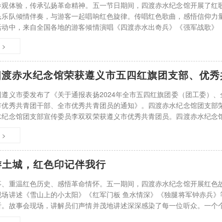
参观体验，传承弘扬革命精神。五一节日期间，四渡赤水纪念馆开展了红
民乐队倾情伴奏，与游客一起唱响红色旋律。传唱红色歌曲，感悟信仰力
活动中，来自全国各地的游客倾情演唱《四渡赤水出奇兵》《强军战歌》
曲目，以饱满的热情，用激情嘹亮的歌声抒
 >
四渡赤水纪念馆荣获遵义市五四红旗团支部、优秀
团遵义市委发布了《关于通报表扬2024年全市五四红旗团委（团工委）
市优秀共青团干部、全市优秀共青团员的通知》。四渡赤水纪念馆团支部
水纪念馆团支部宣传委员李双双荣获遵义市优秀共青团员。四渡赤水纪念
造力的队伍。一直以来坚持以习近平新时代
 >
游土城，红色印记伴我行
事、重温红色历史、感悟革命情怀。五一期间，四渡赤水纪念馆开展红色
现场讲述《雪山上的小太阳》《红军门板 鱼水情深》《独腿将军钟赤兵》
听。故事会现场，讲解员们声情并茂地讲述深深感染了每一位听众。一个
说着对英雄们的敬仰与怀念，表达了对英