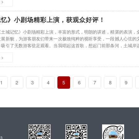
 >
记忆》小剧场精彩上演，获观众好评！
《土城记忆》小剧场精彩上演，丰富的形式，明朗的讲述，精湛的表演，
发展新貌，为游客朋友们带来一次极致纯粹的视听享受，一段撼人心弦的
，吸引了无数游客驻足观看。当我唱起这首歌，想起门前那条河，土城岸边
哪走，你还站在家门口，一盏光影盼人归
 >
1
2
3
4
5
6
7
8
9
3