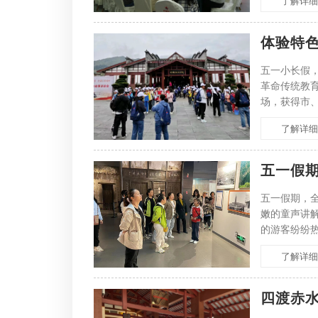
了解详细
体验特色
五一小长假
革命传统教
场，获得市
讲解服务，
了解详细
五一假
五一假期，
嫩的童声讲
的游客纷纷
2016年开
了解详细
四渡赤水