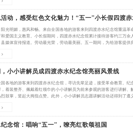
 >
活动，感受红色文化魅力！“五一”小长假四渡赤
，阳光明媚，惠风和畅。来自全国各地的游客来到四渡赤水纪念馆重温革
育和爱国主义教育。小长假期间，四渡赤水纪念馆累计接待游客约三万余
、县媒体宣传报道。劳动最光荣，劳动最美丽。五一期间，为给游客提供
馆内干部职工坚守在各自的岗位上，用实际行
 >
期，小小讲解员成四渡赤水纪念馆亮丽风景线
全国各地的游客来到四渡赤水纪念馆，寻访先辈足迹，接受革命教育。纪
解，着装整齐、佩戴着红领巾的小小讲解员为前来参观的游客进行讲解、
热烈鼓掌，竖起大拇指点赞。此外，小小讲解员志愿讲解活动还得到了遵
始，四渡赤水纪念馆为充分发挥爱国主义教育
 >
纪念馆：唱响“五一”，嘹亮红歌颂祖国