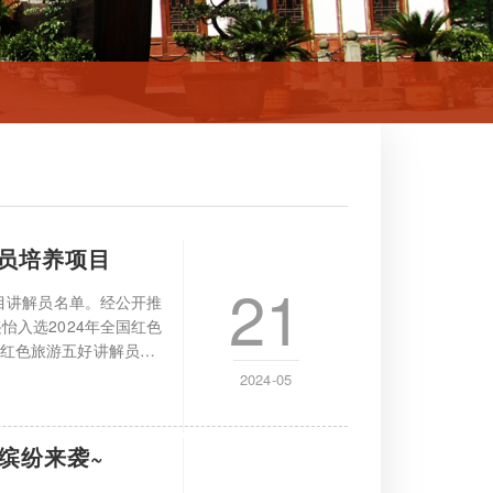
员培养项目
21
项目讲解员名单。经公开推
怡入选2024年全国红色
国红色旅游五好讲解员培
2024-05
动缤纷来袭~