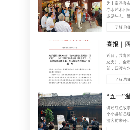
为丰富游客
赤水艺术团
激励斗志。
国》等红色
了解详细
喜报｜
近日，共青
总支）、全
部，四渡赤
凝聚力、创
了解详细
“五一”
讲述红色故
小小讲解员
游客前来聆
的历史，诉