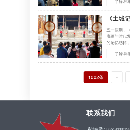
了解详细
《土城
五一假期，
底蕴与时代
的记忆感怀
习水悠悠往
了解详细
1002条
«
联系我们
咨询电话：0851-2266192