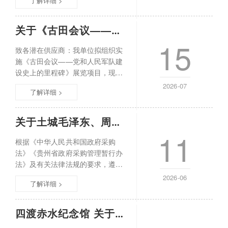
了解详细 >
公正、公开和诚信的原则，四渡赤
水纪念馆青杠坡战斗场景投影机维
护及灯泡更换服务项目以公开比选
关于《古田会议——党和人民军队建设史上
方式进行，欢迎符合资格条件、具
15
有相应资质和能力的供应商参与报
致各潜在供应商：我单位拟组织实
价。一、项目基本情况1项目名称：
施《古田会议——党和人民军队建
四渡赤水纪念馆青杠坡战斗场景投
设史上的里程碑》展览项目，现对
影机
该项目的展板、海报及相关物料的
2026-07
了解详细 >
设计、制作与安装服务进行询价采
购。欢迎符合资格条件、具有相应
资质和能力的供应商参与报价。
关于土城毛泽东、周恩来住居监控采购安装
一、项目概况项目名称：《古田会
11
议——党和人民军队建设史上的里
根据《中华人民共和国政府采购
程碑》展览制作安装项目项目地
法》《贵州省政府采购管理暂行办
点：四渡赤水纪念馆临时展厅采购
法》及有关法律法规的要求，遵循
方式：询价
公开、公平、公正和诚实信用的原
2026-06
了解详细 >
则，四渡赤水纪念馆实施的土城毛
泽东-周恩来住居监控安装项目以公
开比选的方式进行，根据技术参数
四渡赤水纪念馆 关于“征途芳华——长征女
响应程度、报价、售后、企业实力