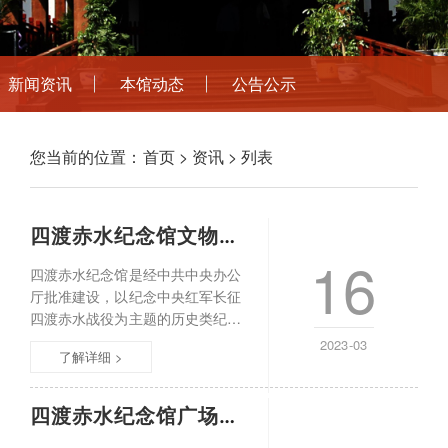
新闻资讯
本馆动态
公告公示
您当前的位置：
首页
>
资讯
> 列表
四渡赤水纪念馆文物征集公告
16
四渡赤水纪念馆是经中共中央办公
厅批准建设，以纪念中央红军长征
四渡赤水战役为主题的历史类纪念
馆，承担着宣传、研究中央红军长
2023-03
了解详细 >
征四渡赤水的历史、开展革命传统
教育的重任。为进一步充实馆藏资
源，加强革命文物保护，挖掘革命
四渡赤水纪念馆广场及附属用房基础设施维
文物背后的故事，弘扬红色文化，