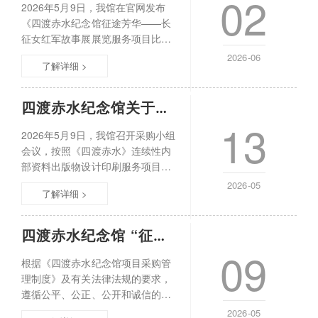
02
等内容确定项目中选单位。一、项
2026年5月9日，我馆在官网发布
目名称：土城毛泽东-周恩来住居监
《四渡赤水纪念馆征途芳华——长
控采购安装维修项目二、采购方
征女红军故事展展览服务项目比价
式：公开
公告》。公告期内共收到3家单位报
2026-06
了解详细 >
名，经资格审核，3家单位均符合条
件。2026年5月15日，我馆召开采
购领导小组会议，对3家意向单位提
四渡赤水纪念馆关于《四渡赤水》连续性内
交的响应文件、服务内容及报价等
13
进行评审。按照采购比选公告要
2026年5月9日，我馆召开采购小组
求，采购小组建议由贵州启沅展博
会议，按照《四渡赤水》连续性内
文化发展有限公司为本项目中选单
部资料出版物设计印刷服务项目采
位。2026
购比选公告和贵州省新闻出版局对
2026-05
了解详细 >
连续性内部资料出版物印刷单位相
关要求，对符合条件的报名单位进
行评定，经5月11日我馆过渡期
四渡赤水纪念馆 “征途芳华——长征女红军故
2026年第四次馆务会研究。现将比
09
选结果公示如下：成交单位：贵阳
根据《四渡赤水纪念馆项目采购管
快捷彩印有限公司成交金额：壹肆
理制度》及有关法律法规的要求，
万伍仟捌佰元整（&yen;4580000
遵循公平、公正、公开和诚信的原
元）。自本
则，四渡赤水纪念馆征途芳华——
2026-05