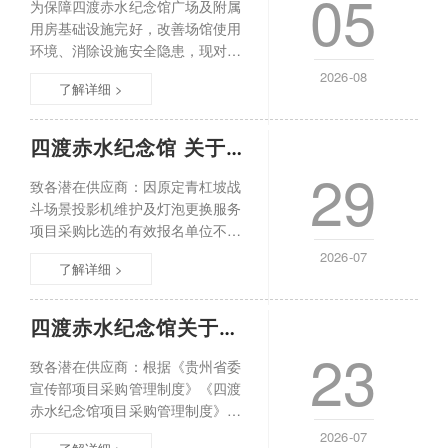
05
传承红色基因。根据《中华人民共
为保障四渡赤水纪念馆广场及附属
和国文物保护法》《中华人民共和
用房基础设施完好，改善场馆使用
国文物保护法实施条例》《中华人
环境、消除设施安全隐患，现对四
民共和
渡赤水纪念馆广场基础设施维修项
2026-08
了解详细 >
目进行公开比选，择优确定施工单
位，欢迎符合资质的供应商参与比
选。一、项目基本信息1项目名称：
四渡赤水纪念馆 关于延长“青杠坡战斗场景
四渡赤水纪念馆广场及附属用房基
29
础设施维修项目2项目地点：四渡赤
致各潜在供应商：因原定青杠坡战
水纪念馆广场及附属用房3项目预算
斗场景投影机维护及灯泡更换服务
（最高限价）：人民币6600000元
项目采购比选的有效报名单位不足
三家，根据《贵州省委宣传部项目
2026-07
了解详细 >
采购管理制度》《四渡赤水纪念馆
项目采购管理制度》及有关法律法
规的要求，遵循公平、公正、公开
四渡赤水纪念馆关于招募“青杠坡战斗场景投
和诚信的原则，现决定延长本项目
23
比选报名时间至2026年8月5日17：
致各潜在供应商：根据《贵州省委
00。欢迎符合条件的单位继续参与
宣传部项目采购管理制度》《四渡
比选。现将有关事项公告如下：
赤水纪念馆项目采购管理制度》及
一、项目
有关法律法规的要求，遵循公平、
2026-07