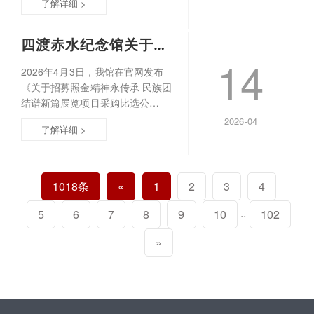
了解详细 >
长征女红军故事展展览服务项目以
公开比选方式确定项目中选单位。
一、项目基本情况1项目名称：征途
四渡赤水纪念馆关于《照金精神永传承 民族
芳华——长征女红军故事展展览服
14
务项目2展览基本情况字数：31880
2026年4月3日，我馆在官网发布
个；图片：167张3工作范围：征途
《关于招募照金精神永传承 民族团
芳华——长征女红军故事展展览及
结谱新篇展览项目采购比选公
宣
告》。公告期内共收到4家单位报
2026-04
了解详细 >
名，经资格审核，3家单位符合条
件。2026年4月10日下午，我馆召
开采购领导小组会议，对3家意向单
位提交的响应文件、服务内容及报
1018条
«
1
2
3
4
价等进行评审。按照采购比选公告
要求，采购小组建议由贵州帅黔万
..
5
6
7
8
9
10
102
祥广告传媒有限公司为本项目中选
单位。2026年4
»